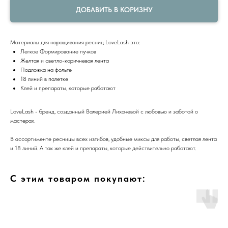
ДОБАВИТЬ В КОРИЗНУ
Материалы для наращивания ресниц LoveLash это:
Легкое Формирование пучков
Желтая и светло-коричневая лента
Подложка на фольге
18 линий в палетке
Клей и препараты, которые работают
LoveLash - бренд, созданный Валерией Лихачевой с любовью и заботой о
мастерах.
В ассортименте ресницы всех изгибов, удобные миксы для работы, светлая лента
и 18 линий. А так же клей и препараты, которые действительно работают.
С этим товаром покупают: